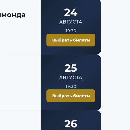
ечер Раймонда Паулса
24
ймонда
Международного конкурса «Новая волна 2026»
АВГУСТА
19:30
Выбрать билеты
25
АВГУСТА
19:30
Выбрать билеты
26