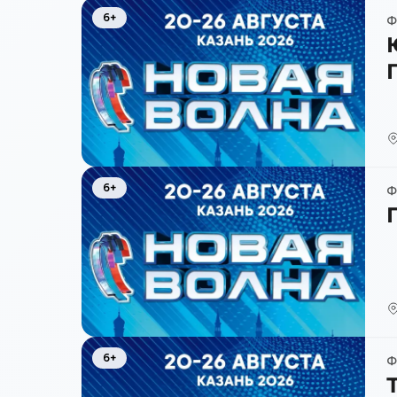
6+
Ф
6+
Ф
6+
Ф