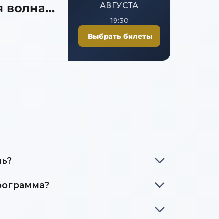
я волна
АВГУСТА
19:30
Выбрать билеты
ль?
рограмма?