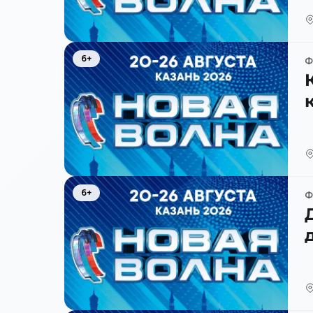
6+
Ф
6+
Ф