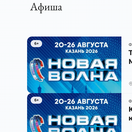
Афиша
6+
Ф
6+
Ф