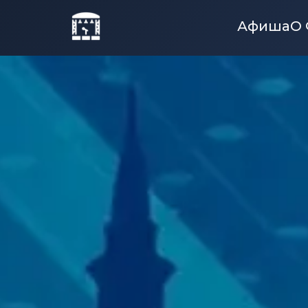
Афиша
О 