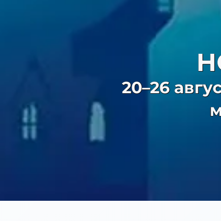
Н
20–26 авгус
м