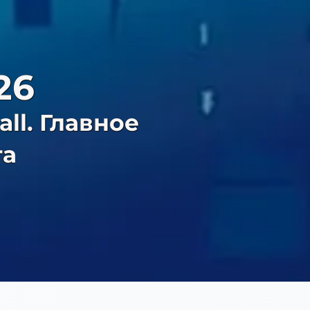
26
all. Главное
та