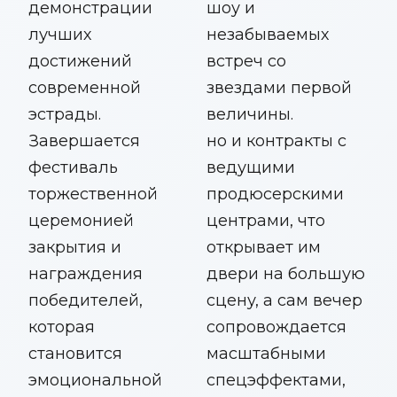
демонстрации
шоу и
лучших
незабываемых
достижений
встреч со
современной
звездами первой
эстрады.
величины.
Завершается
но и контракты с
фестиваль
ведущими
торжественной
продюсерскими
церемонией
центрами, что
закрытия и
открывает им
награждения
двери на большую
победителей,
сцену, а сам вечер
которая
сопровождается
становится
масштабными
эмоциональной
спецэффектами,