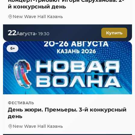
Концерт-трибьют Игоря Саруханова. 2-
й конкурсный день
New Wave Hall Казань
22
Купить
Августа
•
19:30
6+
Торжественное открытие 
Юбилейный трибьют Юрия 
ФЕСТИВАЛЬ
День жюри. Премьеры. 3-й конкурсный
Концерт-трибьют Игоря С
день
День жюри. Премьеры. 3-
Юбилейный творческий в
New Wave Hall Казань
Гала-концерт звезд