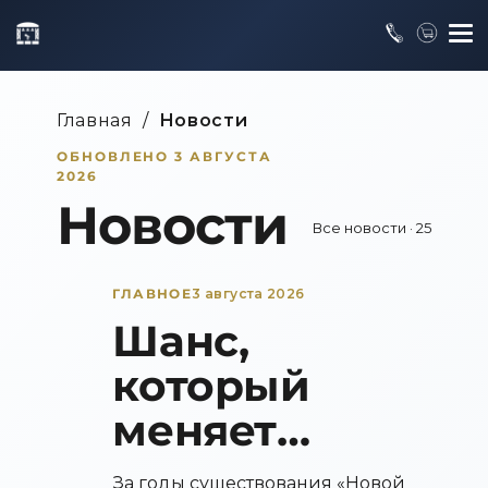
Главная
/
Новости
ОБНОВЛЕНО 3 АВГУСТА
2026
Новости
Все новости
·
25
ГЛАВНОЕ
3 августа 2026
Шанс,
который
меняет
музыкальную
За годы существования «Новой