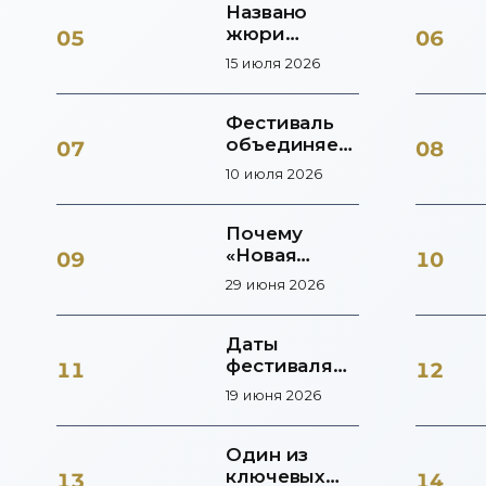
тысяч
Названо
остается одной из самых высоких
долларов
жюри
05
06
за последние годы.
«Новой
15 июля 2026
волны 2026»:
Крутой,
Ревзин и
Фестиваль
Мухина
объединяет
07
08
разные
10 июля 2026
музыкальные
жанры
Почему
«Новая
09
10
волна»
29 июня 2026
остаётся
популярной
Даты
фестиваля
11
12
уже
19 июня 2026
известны
Один из
ключевых
13
14