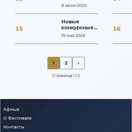
идеологов
8 июня 2026
Новые
конкурсные
15
16
номинации
29 мая 2026
1
2
›
Страница
1
/
2
Афиша
О Фестивале
Контакты