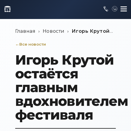
Главная
›
Новости
›
Игорь Крутой
остаётся главным вдохновителем
Все новости
фестиваля
Игорь Крутой
остаётся
главным
вдохновителем
фестиваля