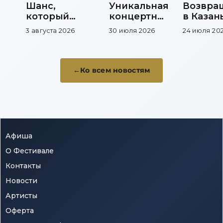
Шанс,
Уникальная
Возвра
который
концертная
в Казань
меняет
площадка
фестив
3 августа 2026
30 июля 2026
24 июля 20
музыкальную
продол
карьеру
новую
традиц
Ко всем новостям
Афиша
О Фестивале
Контакты
Новости
Артисты
Оферта