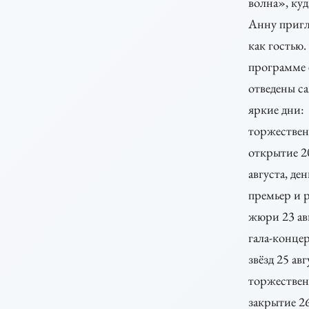
волна», куд
Анну приг
как гостью.
программе 
отведены с
яркие дни:
торжествен
открытие 2
августа, ден
премьер и 
жюри 23 авг
гала-конце
звёзд 25 авг
торжествен
закрытие 2