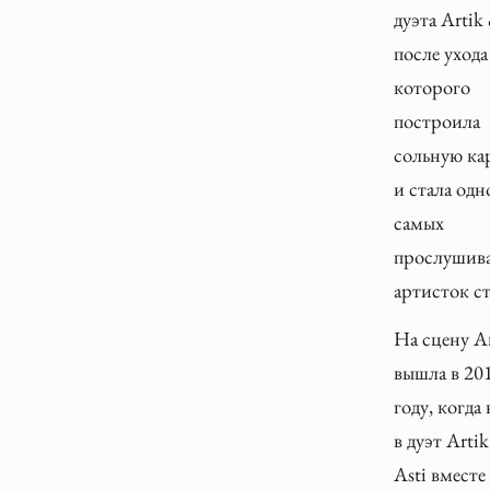
дуэта Artik 
после ухода
которого
построила
сольную ка
и стала одн
самых
прослушив
артисток с
На сцену А
вышла в 20
году, когда
в дуэт Arti
Asti вместе