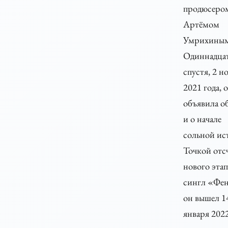
продюсеро
Артёмом
Умрихиным
Одиннадцат
спустя, 2 н
2021 года, 
объявила об
и о начале
сольной ис
Точкой отс
нового этап
сингл «Фе
он вышел 1
января 2022