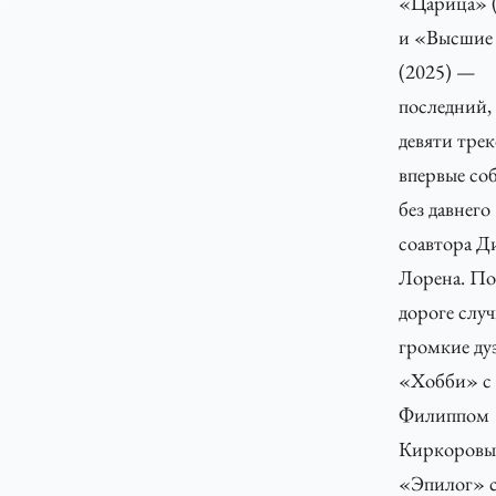
«Царица» (
и «Высшие
(2025) —
последний,
девяти трек
впервые со
без давнего
соавтора 
Лорена. По
дороге слу
громкие ду
«Хобби» с
Филиппом
Киркоровы
«Эпилог» 