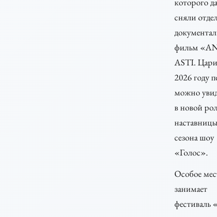
которого д
сняли отде
документа
фильм «A
ASTI. Цари
2026 году п
можно увид
в новой ро
наставницы
сезона шоу
«Голос».
Особое мес
занимает
фестиваль 