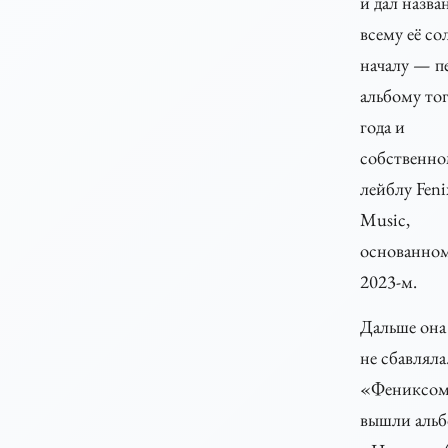
и дал назва
всему её с
началу — п
альбому то
года и
собственн
лейблу Feni
Music,
основанном
2023-м.
Дальше она
не сбавляла.
«Фениксо
вышли аль