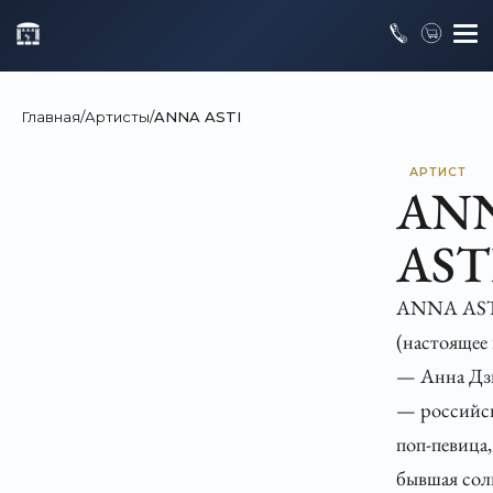
Главная
/
Артисты
/
ANNA ASTI
АРТИСТ
AN
AST
ANNA AS
(настоящее
— Анна Дз
— российс
поп-певица,
бывшая сол