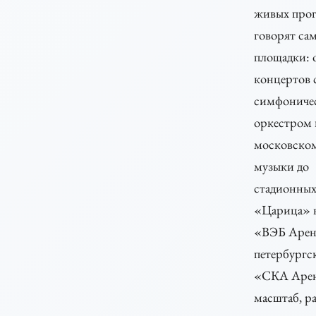
живых про
говорят са
площадки: 
концертов 
симфониче
оркестром 
московско
музыки до
стадионных
«Царица» 
«ВЭБ Арен
петербургс
«СКА Аре
масштаб, р