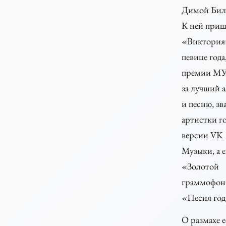
Димой Бил
К ней при
«Виктория
певице года,
премии М
за лучший 
и песню, зв
артистки го
версии VK
Музыки, а 
«Золотой
граммофон
«Песня год
О размахе е