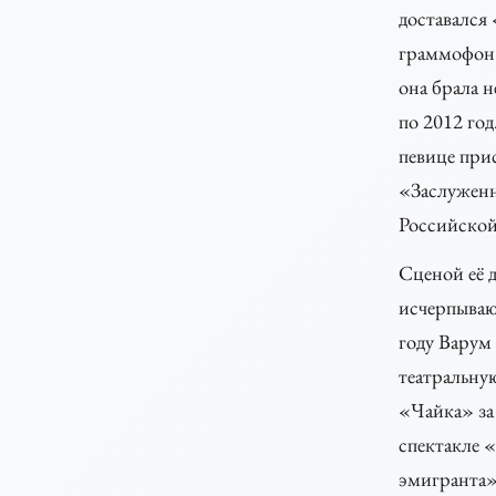
доставался
граммофон
она брала н
по 2012 год
певице при
«Заслужен
Российской
Сценой её 
исчерпываю
году Варум
театральну
«Чайка» за
спектакле 
эмигранта»,