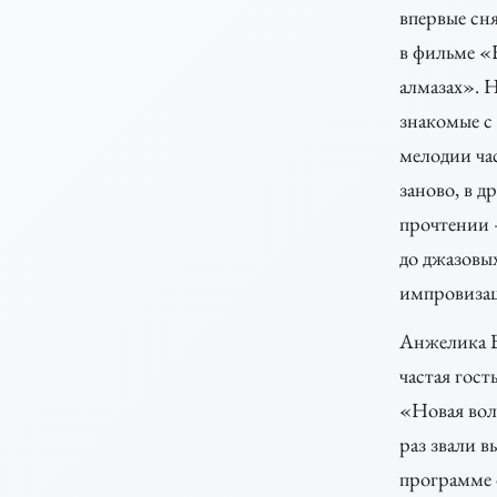
впервые сн
в фильме «
алмазах». 
знакомые с
мелодии час
заново, в д
прочтении
до джазовы
импровиза
Анжелика 
частая гост
«Новая волн
раз звали в
программе 