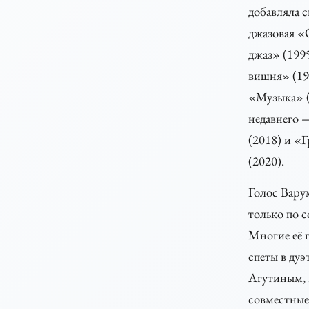
добавляла с
джазовая 
джаз» (199
вишня» (19
«Музыка» (2
недавнего 
(2018) и «Г
(2020).
Голос Вару
только по 
Многие её 
спеты в дуэ
Агутиным, 
совместные