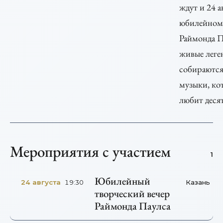
ждут и 24 а
юбилейном 
Раймонда Па
живые леге
собираются
музыки, ко
любит деся
Мероприятия с участием
1
Юбилейный
24 августа
Казань
19:30
творческий вечер
Раймонда Паулса