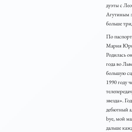
дуэты с Ле
Агутиным з
больше три
По паспорт
Мария Юрь
Родилась он
года во Льво
большую сц
1990 году ч
телепереда
звезда». Го
дебютный 
bye, мой ма
дальше каж