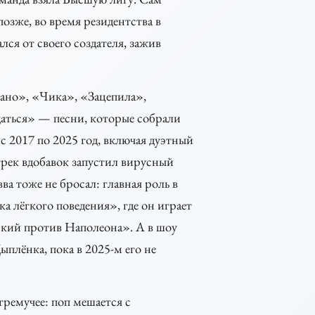
зже, во время резидентства в
ся от своего создателя, зажив
ано», «Чика», «Зацепила»,
ться» — песни, которые собрали
 2017 по 2025 год, включая дуэтный
ек вдобавок запустил вирусный
ва тоже не бросал: главная роль в
 лёгкого поведения», где он играет
кий против Наполеона». А в шоу
плёнка, пока в 2025-м его не
 гремучее: поп мешается с