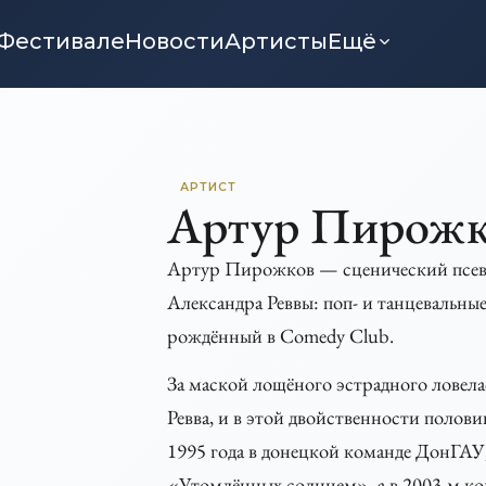
Фестивале
Новости
Артисты
Ещё
АРТИСТ
Артур Пирожк
Артур Пирожков — сценический псевд
Александра Реввы: поп- и танцевальны
рождённый в Comedy Club.
За маской лощёного эстрадного ловела
Ревва, и в этой двойственности полови
1995 года в донецкой команде ДонГАУ,
«Утомлённых солнцем», а в 2003-м ко