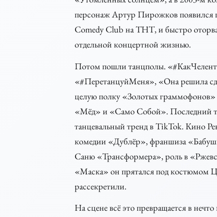
персонаж Артур Пирожков появился по
Comedy Club на ТНТ, и быстро оторвал
отдельной концертной жизнью.
Потом пошли танцполы. «#КакЧелент
«#ПеретанцуйМеня», «Она решила сда
целую полку «Золотых граммофонов» с
«Мёд» и «Само Собой». Последний тр
танцевальный тренд в TikTok. Кино Рев
комедии «Дублёр», франшиза «Бабушка
Саню «Трансформера», роль в «Ржевс
«Маска» он прятался под костюмом Цы
рассекретили.
На сцене всё это превращается в нечто