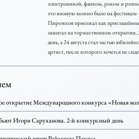
электроникой, фанком, роком и рэпом,
это вживую можно было на фестивале 
Пирожков приезжал как приглашённый 
зажигал на торжественном открытии, 
день, а 24 августа стал частью юбилей
артист, после которого хочется не сидет
ием
ое открытие Международного конкурса «Новая вол
бьют Игоря Саруханова. 2-й конкурсный день
ворческий вечер Раймонда Паулса