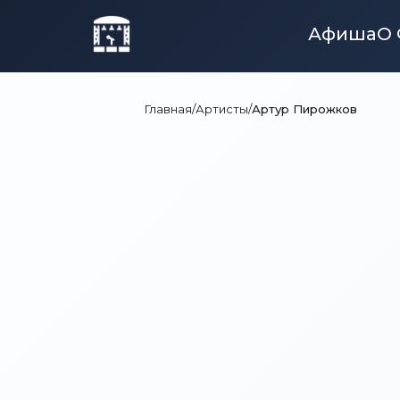
Афиша
О 
Главная
/
Артисты
/
Артур Пирожков