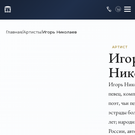
Главная
/
Артисты
/
Игорь Николаев
АРТИСТ
Иго
Ник
Игорь Ник
певец, ком
поэт, чьи п
эстрады бо
лет; народ
России, авт