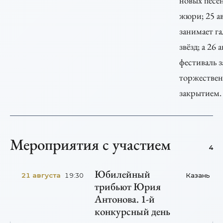
новых песе
жюри; 25 ав
занимает г
звёзд; а 26 
фестиваль 
торжестве
закрытием.
Мероприятия с участием
4
Юбилейный
21 августа
Казань
19:30
трибьют Юрия
Антонова. 1-й
конкурсный день