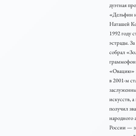
дуэтная пр
«Дельфин и
Наташей Ко
1992 году с
эстрады. За
собрал «Зо
граммофон
«Овацию» 
в 2001-м ст
заслуженны
искусств, а
получил зв
народного 
России — з