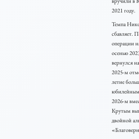
вручили в 
2021 году.
Темпа Нико
сбавляет. П
операции н
осенью 202
вернулся на
2025-м отм
летие боль
юбилейным 
2026-м вме
Крутым вы
двойной ал
«Благовер