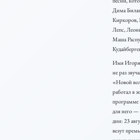
песни, кот
Дима Била
Киркоров,
Лепс, Леон
Маша Расп
Кудайберген
Имя Игоря
не раз звуч
«Новой вол
работал в 
программе 
для него —
дни: 23 авг
везут премь