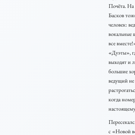
Почёта. На
Басков тож
человек: ве
вокальные 
все вместе!
«Дуэты», гд
выходят и 
большие хо
ведущий не
растрогатьс
когда номер
настоящему 
Пересекалс
с «Новой в