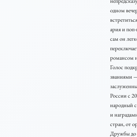
непредсказ
одном вече
встретитьс
ария и поп-
сам он легк
переключае
романсом и
Голос подк
званиями 
заслуженны
России с 20
народный с
и наградам
стран, от о
Дружбы до 