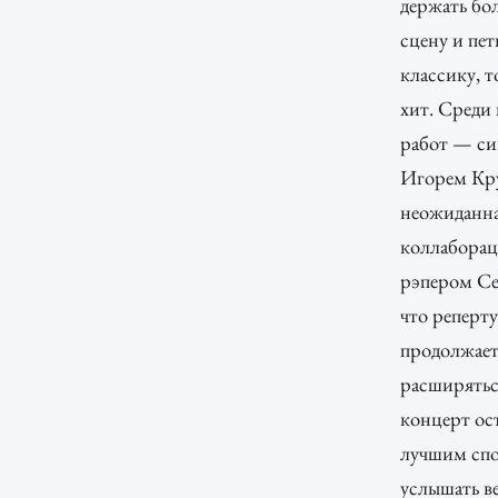
держать бо
сцену и пет
классику, 
хит. Среди
работ — си
Игорем Кр
неожиданн
коллаборац
рэпером Се
что реперту
продолжае
расширятьс
концерт ос
лучшим сп
услышать ве