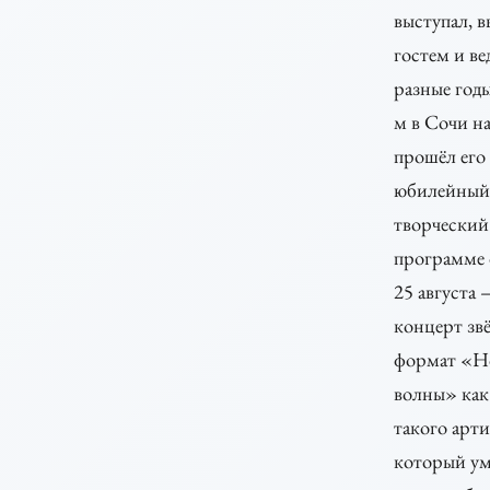
выступал, 
гостем и в
разные годы
м в Сочи на
прошёл его
юбилейный
творческий 
программе 
25 августа 
концерт звё
формат «Н
волны» как
такого арти
который ум