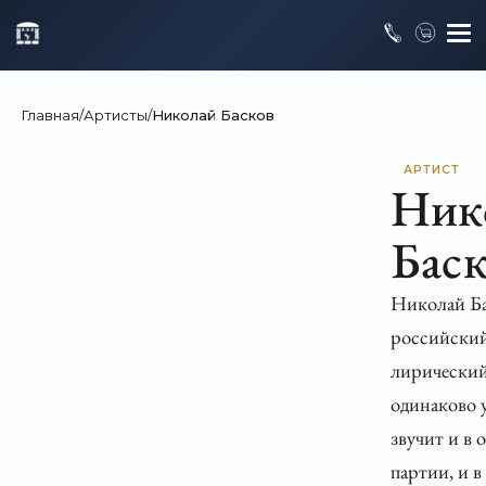
Главная
/
Артисты
/
Николай Басков
АРТИСТ
Ник
Бас
Николай Б
российский
лирический
одинаково 
звучит и в 
партии, и в