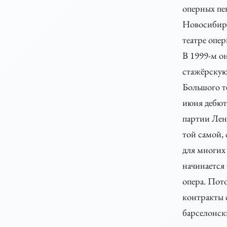
оперных пев
Новосибир
театре опер
В 1999-м он
стажёрскую
Большого т
июня дебют
партии Ле
той самой,
для многих
начинается
опера. Пот
контракты 
барселонск