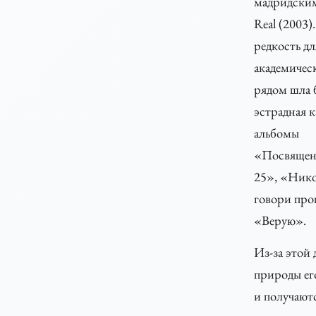
мадридским
Real (2003).
редкость дл
академическ
рядом шла 
эстрадная к
альбомы
«Посвящен
25», «Нико
говори про
«Верую».
Из-за этой
природы ег
и получают