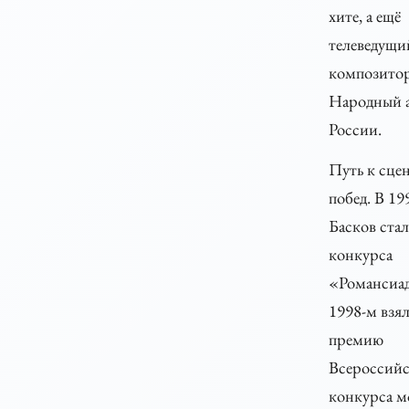
хите, а ещё
телеведущий
композитор
Народный 
России.
Путь к сцен
побед. В 19
Басков ста
конкурса
«Романсиада
1998-м взя
премию
Всероссийс
конкурса м