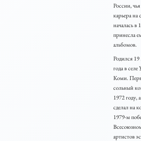
России, чья
карьера на 
началась в 
принесла ем
альбомов.
Родился 19
года в селе 
Коми. Пер
сольный ко
1972 году, 
сделал на к
1979-м поб
Всесоюзном
артистов эс