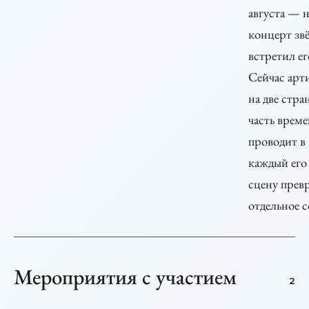
августа — н
концерт звёз
встретил е
Сейчас арт
на две стр
часть врем
проводит 
каждый его
сцену прев
отдельное с
Мероприятия с участием
2