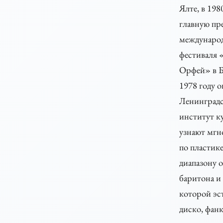
Ялте, в 198
главную п
междунаро
фестиваля 
Орфей» в Б
1978 году 
Ленинград
институт к
узнают мг
по пластике
диапазону о
баритона и 
которой эст
диско, фанк