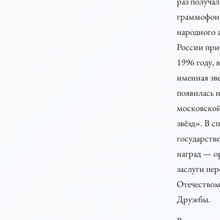
раз получа
граммофон»
народного 
России при
1996 году, 
именная зве
появилась н
московско
звёзд». В с
государств
наград — о
заслуги пер
Отечеством
Дружбы.