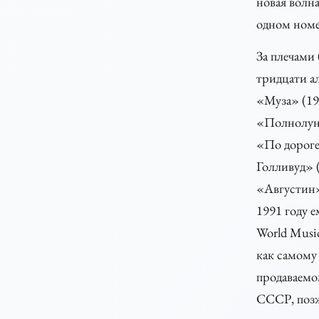
новая волна
одном номе
За плечами
тридцати а
«Муза» (19
«Полнолуни
«По дороге
Голливуд» (
«Августин»
1991 году 
World Musi
как самому
продаваемо
СССР, позж