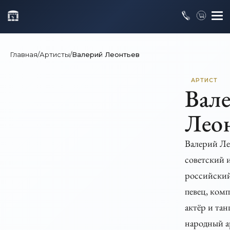
Главная
/
Артисты
/
Валерий Леонтьев
АРТИСТ
Вал
Лео
Валерий Л
советский 
российский
певец, ком
актёр и тан
народный а