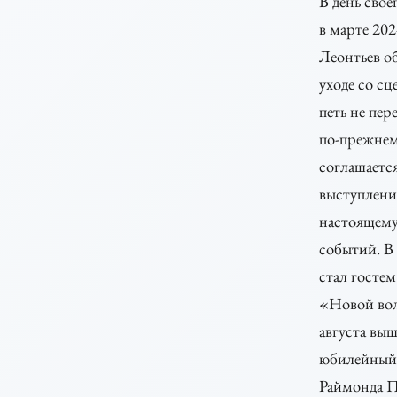
В день свое
в марте 202
Леонтьев о
уходе со с
петь не пер
по-прежне
соглашается
выступлени
настоящему
событий. В 
стал гостем
«Новой во
августа выш
юбилейный 
Раймонда П