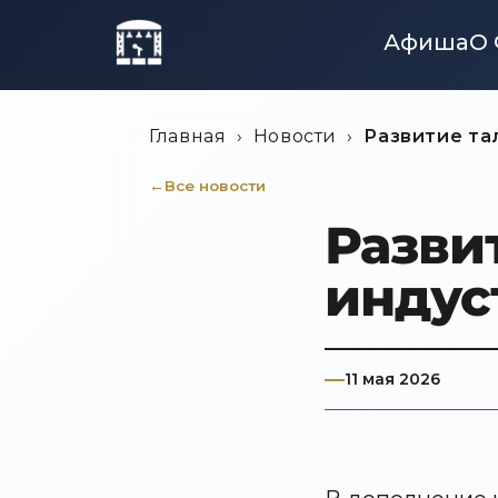
Афиша
О 
Главная
›
Новости
›
Развитие та
Все новости
Разви
индус
11 мая 2026