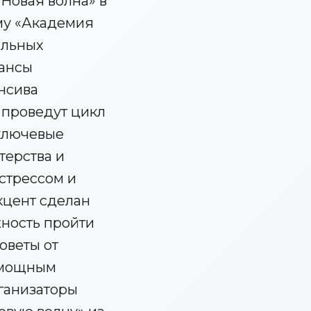
«Новая волна» в
му «Академия
альных
юансы
нсива
 проведут цикл
 ключевые
терства и
стрессом и
кцент сделан
жность пройти
оветы от
т мощным
ганизаторы