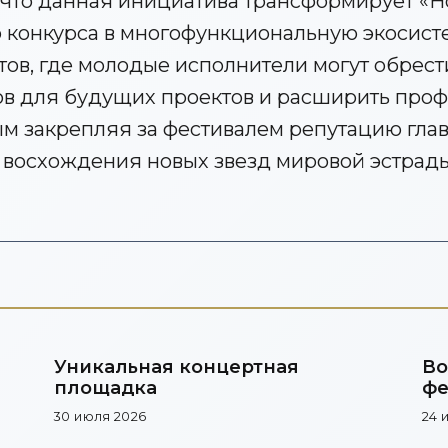
 что данная инициатива трансформирует «Н
 конкурса в многофункциональную экосист
тов, где молодые исполнители могут обрест
ов для будущих проектов и расширить про
ым закрепляя за фестивалем репутацию гла
 восхождения новых звезд мировой эстрады
Уникальная концертная
Во
площадка
фе
тр
30 июля 2026
24 