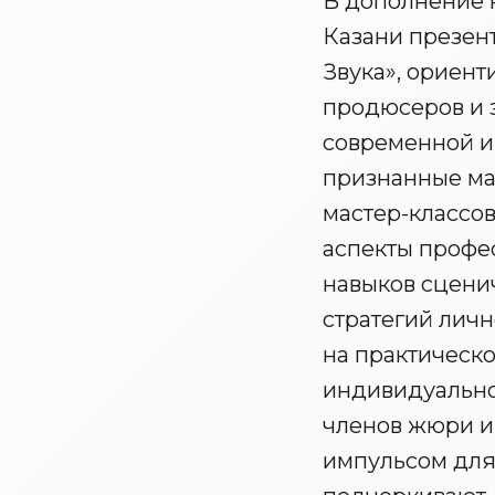
В дополнение к
Казани презен
Звука», ориен
продюсеров и 
современной и
признанные ма
мастер-классо
аспекты профес
навыков сцени
стратегий личн
на практическ
индивидуально
членов жюри и
импульсом для