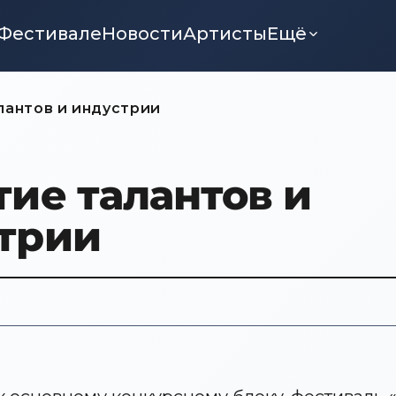
Фестивале
Новости
Артисты
Ещё
лантов и индустрии
тие талантов и
трии