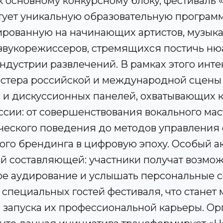
 основному конкурсному блоку, фестиваль 
тует уникальную образовательную програм
тированную на начинающих артистов, музык
звукорежиссеров, стремящихся постичь н
ндустрии развлечений. В рамках этого инте
стера российской и международной сцены
в и дискуссионных панелей, охватывающих
сии: от совершенствования вокального мас
ческого поведения до методов управления 
ого брендинга в цифровую эпоху. Особый а
ой составляющей: участники получат возмо
е аудирование и услышать персональные с
 специальных гостей фестиваля, что стане
 запуска их профессиональной карьеры. Ор