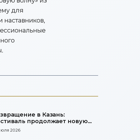
овую волну» из
ему для
и наставников,
фессиональные
вного
.
звращение в Казань:
стиваль продолжает новую
адицию
июля 2026