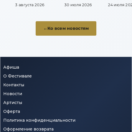
меняет
площадка
фестив
3 августа 2026
30 июля 2026
24 июля 20
музыкальную
продол
карьеру
новую
традиц
Ко всем новостям
Афиша
О Фестивале
Контакты
Новости
Артисты
Оферта
Политика конфиденциальности
Оформление возврата