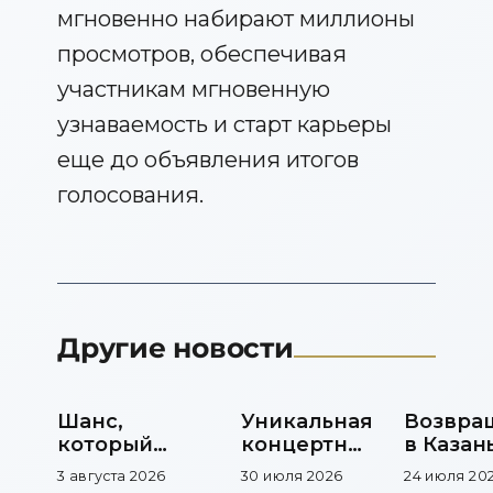
мгновенно набирают миллионы
просмотров, обеспечивая
участникам мгновенную
узнаваемость и старт карьеры
еще до объявления итогов
голосования.
Другие новости
Шанс,
Уникальная
Возвра
который
концертная
в Казань
меняет
площадка
фестив
3 августа 2026
30 июля 2026
24 июля 20
музыкальную
продол