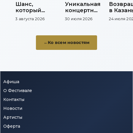
Шанс,
Уникальная
Возвра
который
концертная
в Казань
меняет
площадка
фестив
3 августа 2026
30 июля 2026
24 июля 20
музыкальную
продол
карьеру
новую
традиц
Ко всем новостям
Афиша
О Фестивале
Контакты
Новости
Артисты
Оферта