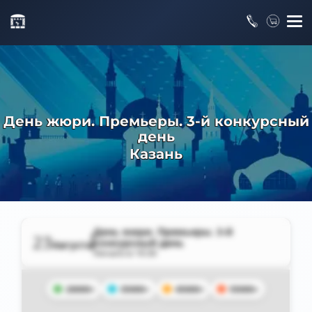
День жюри. Премьеры. 3-й конкурсный
день
Казань
День жюри. Премьеры. 3-й
23
конкурсный день
Августа
Начало в
19:30
20000+
35000+
45000+
55000+