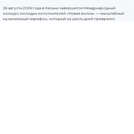
26 августа 2026 года в Казани завершится Международный
конкурс молодых исполнителей «Новая волна» — масштабный
музыкальный марафон, который на шесть дней превратил
столицу Татарстана в центр притяжения талантов со всего мира.
Церемония закрытия пройдёт на главной сцене фестиваля в
современном зале New Wave Hall у «Ак Барс Арены» и станет
кульминацией недели, наполненной музыкой, эмоциями и
яркими открытиями. Центральным событием вечера станет
торжественная церемония награждения лауреатов конкурса.
После шести дней напряжённой борьбы, когда участники
представляли мировые премьеры, кавер-версии и национальные
хиты, жюри подведёт окончательные итоги и назовёт обладателей
престижных наград. Особую зрелищность вечеру придаёт
сценография: динамическое световое оформление,
видеопроекции с лучшими моментами конкурсной недели,
пиротехнические эффекты и сложные хореографические
постановки превращают церемонию в настоящее шоу.
Закрытие «Новой волны» — это всегда момент высокой
эмоциональной напряжённости: для участников это финал
важного этапа их творческого пути, для зрителей — возможность
стать свидетелями рождения новых звёзд. В зале царит особая
энергетика: смешиваются волнение, радость, гордость и лёгкая
грусть от того, что фестиваль подходит к концу. Многие артисты