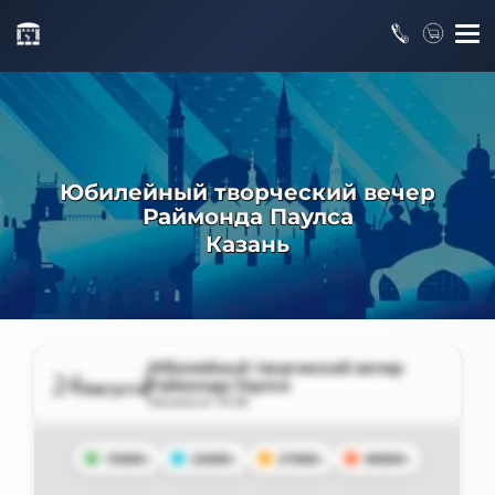
Юбилейный творческий вечер
Раймонда Паулса
Казань
Юбилейный творческий вечер
24
Раймонда Паулса
Августа
Начало в
19:30
15000+
22000+
27000+
40000+